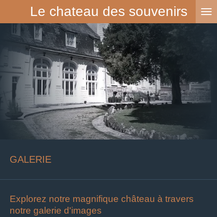
Le chateau des souvenirs
Passer
au
contenu
principal
GALERIE
Explorez notre magnifique château à travers
notre galerie d'images