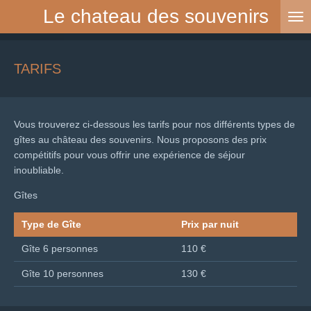
Le chateau des souvenirs
Passer
au
contenu
principal
TARIFS
Vous trouverez ci-dessous les tarifs pour nos différents types de
gîtes au château des souvenirs. Nous proposons des prix
compétitifs pour vous offrir une expérience de séjour
inoubliable.
Gîtes
Type de Gîte
Prix par nuit
Gîte 6 personnes
110 €
Gîte 10 personnes
130 €